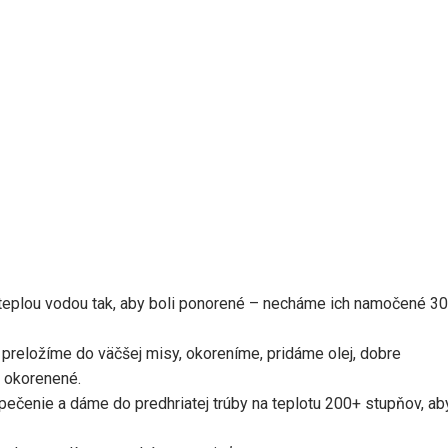
teplou vodou tak, aby boli ponorené – necháme ich namočené 3
preložíme do väčšej misy, okoreníme, pridáme olej, dobre
 okorenené.
ečenie a dáme do predhriatej trúby na teplotu 200+ stupňov, ab