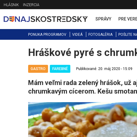
Jump
HLÁSNIK
INZERCIA
to
navigation
SPRÁVY
PRE VER
PONUKA PROGRAMOV
VIDEÁ
FOTOGALÉRIA
POŠLITE N
Hráškové pyré s chrum
Back
to
top
GASTRO
FAREBNÉ
Publikované: 20. máj 2020 - 15:09
Mám veľmi rada zelený hrášok, už aj 
chrumkavým cícerom. Kešu smotana 