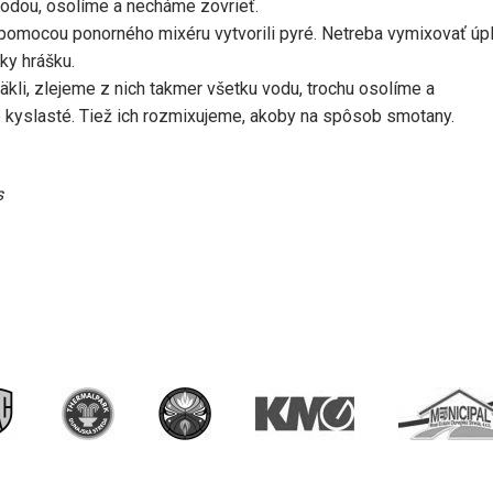
odou, osolíme a necháme zovrieť.
 pomocou ponorného mixéru vytvorili pyré. Netreba vymixovať úp
ky hrášku.
kli, zlejeme z nich takmer všetku vodu, trochu osolíme a
 kyslasté. Tiež ich rozmixujeme, akoby na spôsob smotany.
s