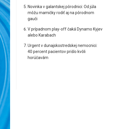
Novinka v galantskej pôrodnici: Od júla
môžu mamičky rodiť aj na pôrodnom
gauči
V prípadnom play-off čaká Dynamo Kyjev
alebo Karabach
Urgent v dunajskostredskej nemocnici:
40 percent pacientov prišlo kvôli
horúčavám