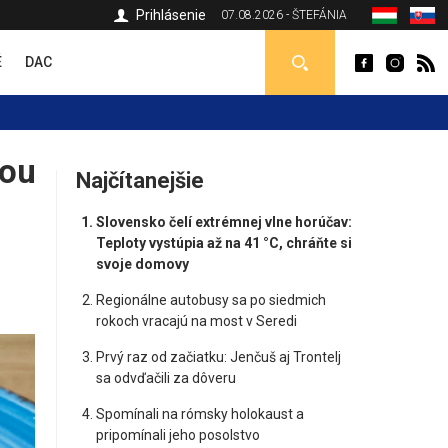
Prihlásenie
07.08.2026 - ŠTEFÁNIA
É
DAC
nou
Najčítanejšie
Slovensko čelí extrémnej vlne horúčav:
Teploty vystúpia až na 41 °C, chráňte si
svoje domovy
Regionálne autobusy sa po siedmich
rokoch vracajú na most v Seredi
Prvý raz od začiatku: Jenčuš aj Trontelj
sa odvďačili za dôveru
Spomínali na rómsky holokaust a
pripomínali jeho posolstvo