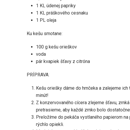
1 KL údenej papriky
1 KL práškového cesnaku
1 PL oleja
Ku kešu smotane:
100 g kešu orieškov
voda
pár kvapiek šťavy z citróna
PRÍPRAVA:
Kešu oriešky dáme do hrnčeka a zalejeme ich 
minút!
Z konzervovaného cícera zlejeme šťavu, zrnká 
pretrasieme, aby každé zrnko bolo dostatočne
Preložíme do pekáča vystlaného papierom na p
rýchlo opiekli.