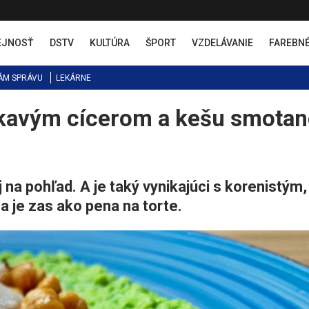
EJNOSŤ
DSTV
KULTÚRA
ŠPORT
VZDELÁVANIE
FAREBN
ÁM SPRÁVU
LEKÁRNE
kavým cícerom a kešu smota
na pohľad. A je taký vynikajúci s korenistým,
je zas ako pena na torte.