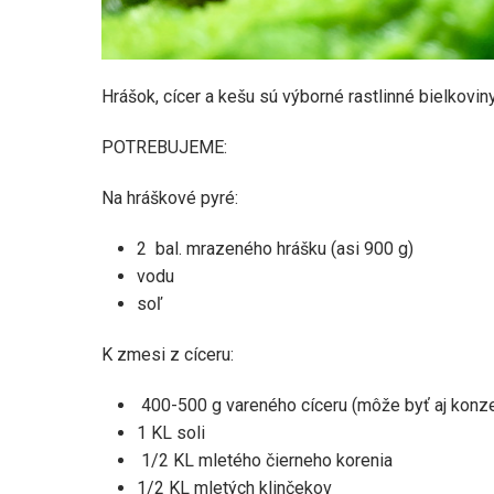
Hrášok, cícer a kešu sú výborné rastlinné bielkovin
POTREBUJEME:
Na hráškové pyré:
2 bal. mrazeného hrášku (asi 900 g)
vodu
soľ
K zmesi z cíceru:
400-500 g vareného cíceru (môže byť aj konze
1 KL soli
1/2 KL mletého čierneho korenia
1/2 KL mletých klinčekov