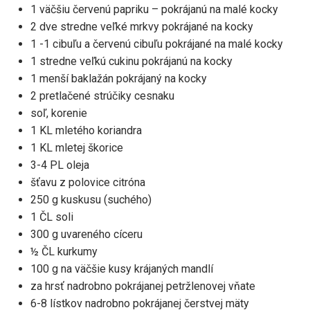
1 väčšiu červenú papriku – pokrájanú na malé kocky
2 dve stredne veľké mrkvy pokrájané na kocky
1 -1 cibuľu a červenú cibuľu pokrájané na malé kocky
1 stredne veľkú cukinu pokrájanú na kocky
1 menší baklažán pokrájaný na kocky
2 pretlačené strúčiky cesnaku
soľ, korenie
1 KL mletého koriandra
1 KL mletej škorice
3-4 PL oleja
šťavu z polovice citróna
250 g kuskusu (suchého)
1 ČL soli
300 g uvareného cíceru
½ ČL kurkumy
100 g na väčšie kusy krájaných mandlí
za hrsť nadrobno pokrájanej petržlenovej vňate
6-8 lístkov nadrobno pokrájanej čerstvej mäty