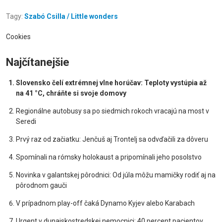
Tagy:
Szabó Csilla / Little wonders
Cookies
Najčítanejšie
Slovensko čelí extrémnej vlne horúčav: Teploty vystúpia až
na 41 °C, chráňte si svoje domovy
Regionálne autobusy sa po siedmich rokoch vracajú na most v
Seredi
Prvý raz od začiatku: Jenčuš aj Trontelj sa odvďačili za dôveru
Spomínali na rómsky holokaust a pripomínali jeho posolstvo
Novinka v galantskej pôrodnici: Od júla môžu mamičky rodiť aj na
pôrodnom gauči
V prípadnom play-off čaká Dynamo Kyjev alebo Karabach
Urgent v dunajskostredskej nemocnici: 40 percent pacientov