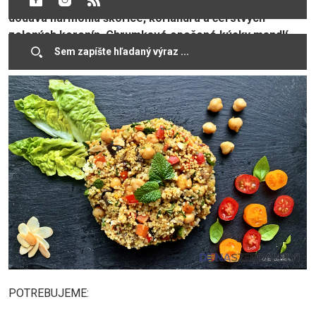
ako samostatné jedlo. Mimoriadnu pikantnosť mu
dodáva harmónia škorice, koriandra a čerstvých
zelených korenín. Chrumkavé opečené kúsky mandlí
pôžitok iba zvyšujú.
POTREBUJEME: