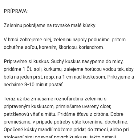
PRÍPRAVA:
Zeleninu pokrájame na rovnaké malé kúsky.
V hrnci zohrejeme olej, zeleninu napoly podusíme, pritom
ochutíme soľou, korením, škoricou, koriandrom.
Pripravíme si kuskus. Suchý kuskus nasypeme do misy,
pridáme 1 ČL soli, kurkumu, zalejeme horúcou vodou tak, aby
bola na jeden prst, resp. na 1 cm nad kuskusom. Prikryjeme a
necháme 8-10 minút postáť.
Teraz už iba zmiešame rôznofarebnú zeleninu s
pripraveným kuskusom, primiešame uvarený cícer,
petržlenovú vňať a mätu. Pridáme šťavu z citróna. Dobre
premiešame, v prípade potreby ešte koreníme, dochutíme.
Opečené kúsky mandlí môžeme pridať do zmesi, alebo pri
stolovaní nimi posypať povrch kuskusu, takto ostanú