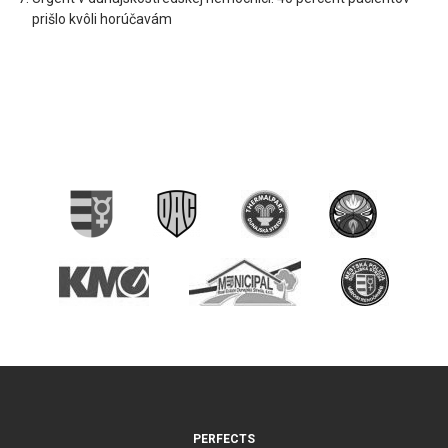
prišlo kvôli horúčavám
PERFECTS