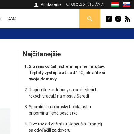
Prihlásenie
07.08.2026 - ŠTEFÁNIA
É
DAC
Najčítanejšie
Slovensko čelí extrémnej vlne horúčav:
Teploty vystúpia až na 41 °C, chráňte si
svoje domovy
Regionálne autobusy sa po siedmich
rokoch vracajú na most v Seredi
Spomínali na rómsky holokaust a
pripomínali jeho posolstvo
Prvý raz od začiatku: Jenčuš aj Trontelj
sa odvďačili za dôveru