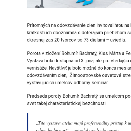
Prítomných na odovzdávanie cien invitoval hrou na k
krátkosti ich oboznámila s doterajším priebehom súť
okresnej zas 20 tvorcov so 73 dielami – uviedla.
Porota v zložení Bohumír Bachratý, Kiss Márta a F
Výstava bola dostupná od 3. júna, ale pre vtedajši
vernisáže. Navštíviť ju bolo možné do konca mesia
odovzdávaním cien, Žitnoostrovské osvetové stredi
vystavujúcich umelcov odborný seminár.
Predseda poroty Bohumír Bachratý sa umelcom poďak
svet takej charakteristickej bezcitnosti.
„Títo vystavovatelia majú profesionálny prístup k 
sebou budúcnosť“ - povedal predseda poroty.