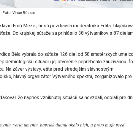
Foto: Vince Rózsár
lavíri Ernő Mezei, hostí pozdravila moderátorka Edita Tilajčíková
aže. Do krajskej súťaže sa prihlásilo 38 výtvarníkov s 87 dielam
erdics Béla vybrala do súťaže 126 diel od 58 amatérskych umelco
u epidemiologickú situáciu jej otvorenie neprebehlo zaužívanou f
ca. Na záver výstavy, ešte pred stredajším slávnostným
sko, hlavný organizátor Výtvarného spektra, zorganizovalo pre
oval, že napriek vzniknutej situácii sa nevzdali, odolali pre d
umeniu, veria umeniu, napriek dianiu okolo nich, a preto majú pred