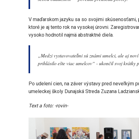
V maďarskom jazyku sa so svojimi skúsenosťami, po
ktoré je aj tento rok na vysokej úrovni. Zaregistro
vysoko hodnotil najmä abstraktné diela.
„Medzi vystavovateľmi sú známi umelci, ale aj noví 
prihlásilo ešte viac umelcov“ - ukončil svoj krátky 
Po udelení cien, na záver výstavy pred neveľkým p
umeleckej školy Dunajská Streda Zuzana Ladziansk
Text a foto: -rovin-