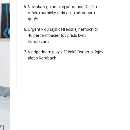
Novinka v galantskej pôrodnici: Od júla
môžu mamičky rodiť aj na pôrodnom
gauči
Urgent v dunajskostredskej nemocnici:
40 percent pacientov prišlo kvôli
horúčavám
V prípadnom play-off čaká Dynamo Kyjev
alebo Karabach