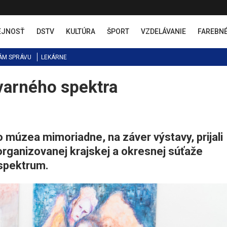
EJNOSŤ
DSTV
KULTÚRA
ŠPORT
VZDELÁVANIE
FAREBN
ÁM SPRÁVU
LEKÁRNE
varného spektra
 múzea mimoriadne, na záver výstavy, prijali
organizovanej krajskej a okresnej súťaže
spektrum.