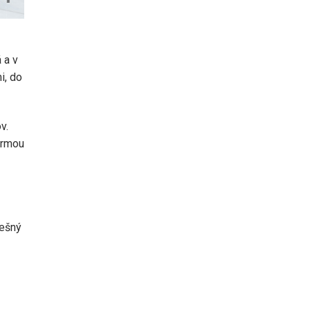
 a v
i, do
v.
ormou
nešný