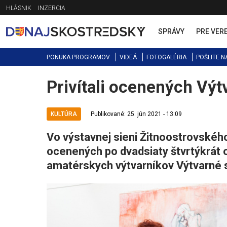
Jump
HLÁSNIK
INZERCIA
to
navigation
SPRÁVY
PRE VER
PONUKA PROGRAMOV
VIDEÁ
FOTOGALÉRIA
POŠLITE N
Privítali ocenených Výt
Back
to
top
KULTÚRA
Publikované: 25. jún 2021 - 13:09
Vo výstavnej sieni Žitnoostrovského
ocenených po dvadsiaty štvrtýkrát 
amatérskych výtvarníkov Výtvarné 