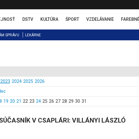
EJNOSŤ
DSTV
KULTÚRA
ŠPORT
VZDELÁVANIE
FAREBN
ÁM SPRÁVU
LEKÁRNE
2023
2024
2025
2026
dec
8
19
20
21
22
23
24
25
26
27
28
29
30
31
SÚČASNÍK V CSAPLÁRI: VILLÁNYI LÁSZLÓ