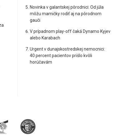
a
Novinka v galantskej pôrodnici: Od júla
môžu mamičky rodiť aj na pôrodnom
gauči
za
V prípadnom play-off čaká Dynamo Kyjev
alebo Karabach
Urgent v dunajskostredskej nemocnici:
40 percent pacientov prišlo kvôli
horúčavám