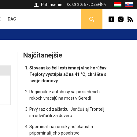
Prihlásenie
06.08.2026 - JOZEFÍNA
É
DAC
Najčítanejšie
Slovensko čelí extrémnej vlne horúčav:
Teploty vystúpia až na 41 °C, chráňte si
svoje domovy
Regionálne autobusy sa po siedmich
rokoch vracajú na most v Seredi
Prvý raz od začiatku: Jenčuš aj Trontelj
sa odvďačili za dôveru
Spomínali na rómsky holokaust a
pripomínali jeho posolstvo