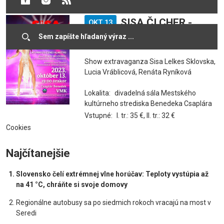
SISA ČI CHER -
OKT 13
POCTA BOHYNI POPU
Show extravaganza Sisa Lelkes Sklovska,
Lucia Vráblicová, Renáta Ryníková
Lokalita:
divadelná sála Mestského
kultúrneho strediska Benedeka Csaplára
Vstupné:
I. tr.: 35 €, II. tr.: 32 €
Cookies
Najčítanejšie
Slovensko čelí extrémnej vlne horúčav: Teploty vystúpia až
na 41 °C, chráňte si svoje domovy
Regionálne autobusy sa po siedmich rokoch vracajú na most v
Seredi