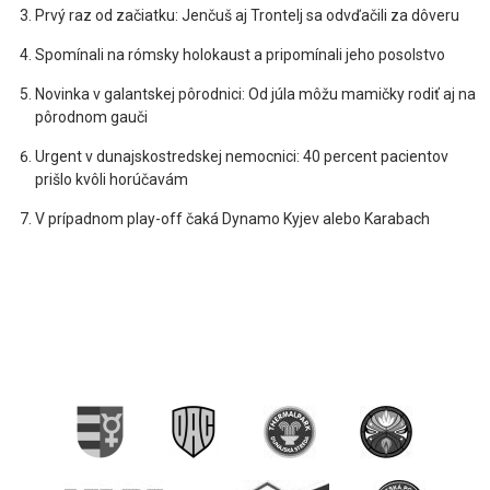
Prvý raz od začiatku: Jenčuš aj Trontelj sa odvďačili za dôveru
Spomínali na rómsky holokaust a pripomínali jeho posolstvo
Novinka v galantskej pôrodnici: Od júla môžu mamičky rodiť aj na
pôrodnom gauči
Urgent v dunajskostredskej nemocnici: 40 percent pacientov
prišlo kvôli horúčavám
V prípadnom play-off čaká Dynamo Kyjev alebo Karabach