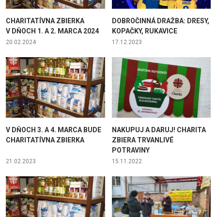
CHARITATÍVNA ZBIERKA
DOBROČINNÁ DRAŽBA: DRESY,
V DŇOCH 1. A 2. MARCA 2024
KOPAČKY, RUKAVICE
20.02.2024
17.12.2023
V DŇOCH 3. A 4. MARCA BUDE
NAKUPUJ A DARUJ! CHARITA
CHARITATÍVNA ZBIERKA
ZBIERA TRVANLIVÉ
POTRAVINY
21.02.2023
15.11.2022