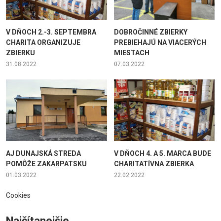
V DŇOCH 2.-3. SEPTEMBRA
DOBROČINNÉ ZBIERKY
CHARITA ORGANIZUJE
PREBIEHAJÚ NA VIACERÝCH
ZBIERKU
MIESTACH
31.08.2022
07.03.2022
AJ DUNAJSKÁ STREDA
V DŇOCH 4. A 5. MARCA BUDE
POMÔŽE ZAKARPATSKU
CHARITATÍVNA ZBIERKA
01.03.2022
22.02.2022
Cookies
Najčítanejšie