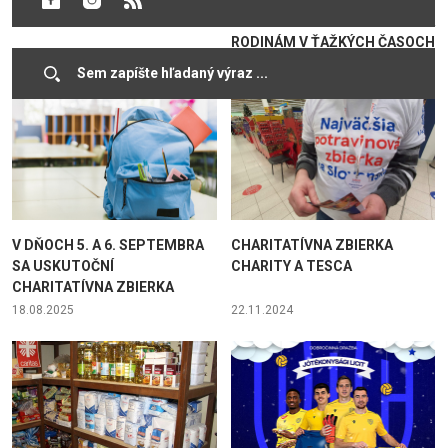
ZBIERKA POTRAVÍN POMOHLA
RODINÁM V ŤAŽKÝCH ČASOCH
17.06.2026
18.12.2025
V DŇOCH 5. A 6. SEPTEMBRA
CHARITATÍVNA ZBIERKA
SA USKUTOČNÍ
CHARITY A TESCA
CHARITATÍVNA ZBIERKA
18.08.2025
22.11.2024