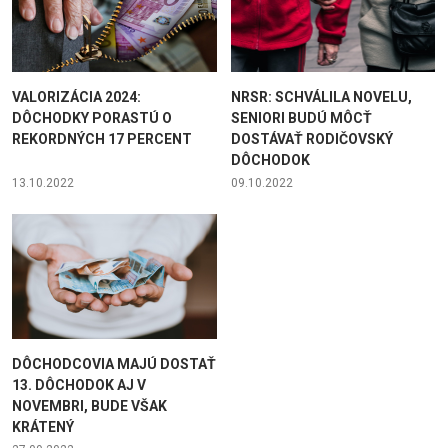
VALORIZÁCIA 2024:
NRSR: SCHVÁLILA NOVELU,
DÔCHODKY PORASTÚ O
SENIORI BUDÚ MÔCŤ
REKORDNÝCH 17 PERCENT
DOSTÁVAŤ RODIČOVSKÝ
DÔCHODOK
13.10.2022
09.10.2022
DÔCHODCOVIA MAJÚ DOSTAŤ
13. DÔCHODOK AJ V
NOVEMBRI, BUDE VŠAK
KRÁTENÝ