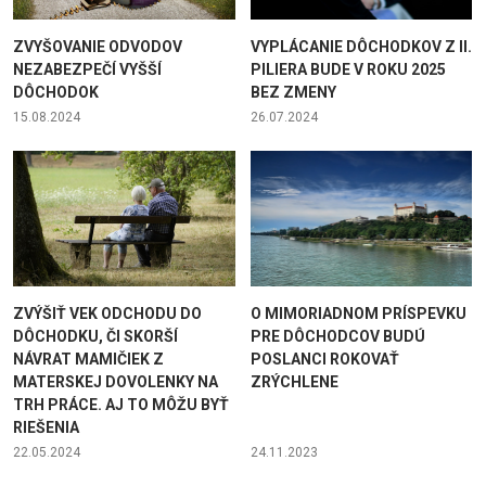
ZVYŠOVANIE ODVODOV
VYPLÁCANIE DÔCHODKOV Z II.
NEZABEZPEČÍ VYŠŠÍ
PILIERA BUDE V ROKU 2025
DÔCHODOK
BEZ ZMENY
15.08.2024
26.07.2024
ZVÝŠIŤ VEK ODCHODU DO
O MIMORIADNOM PRÍSPEVKU
DÔCHODKU, ČI SKORŠÍ
PRE DÔCHODCOV BUDÚ
NÁVRAT MAMIČIEK Z
POSLANCI ROKOVAŤ
MATERSKEJ DOVOLENKY NA
ZRÝCHLENE
TRH PRÁCE. AJ TO MÔŽU BYŤ
RIEŠENIA
22.05.2024
24.11.2023