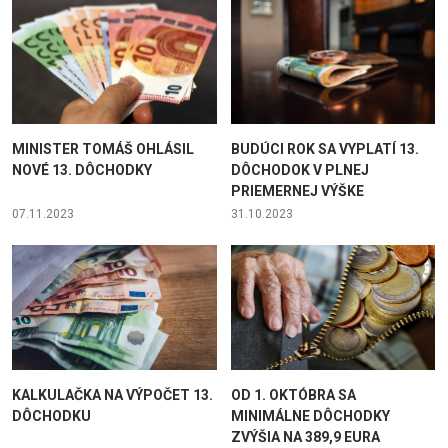
MINISTER TOMÁŠ OHLÁSIL
BUDÚCI ROK SA VYPLATÍ 13.
NOVÉ 13. DÔCHODKY
DÔCHODOK V PLNEJ
PRIEMERNEJ VÝŠKE
07.11.2023
31.10.2023
KALKULAČKA NA VÝPOČET 13.
OD 1. OKTÓBRA SA
DÔCHODKU
MINIMÁLNE DÔCHODKY
ZVÝŠIA NA 389,9 EURA