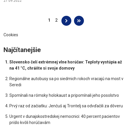
27.09.2022
Stránky
1
2
Cookies
Najčítanejšie
Slovensko čelí extrémnej vlne horúčav: Teploty vystúpia až
na 41 °C, chráňte si svoje domovy
Regionálne autobusy sa po siedmich rokoch vracajú na most v
Seredi
Spomínali na rómsky holokaust a pripomínali jeho posolstvo
Prvý raz od začiatku: Jenčuš aj Trontelj sa odvďačili za dôveru
Urgent v dunajskostredskej nemocnici: 40 percent pacientov
prišlo kvôli horúčavám