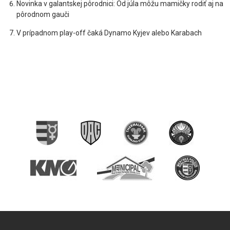
Novinka v galantskej pôrodnici: Od júla môžu mamičky rodiť aj na
pôrodnom gauči
V prípadnom play-off čaká Dynamo Kyjev alebo Karabach