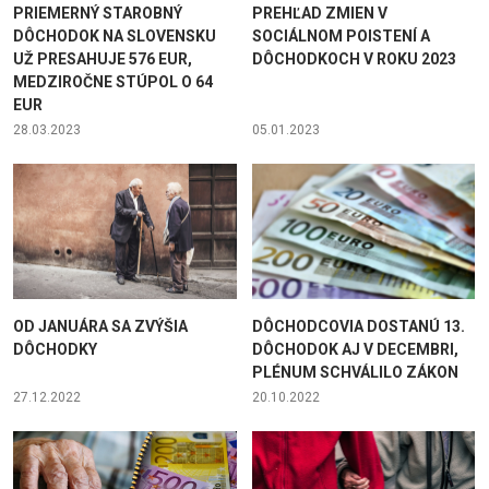
PRIEMERNÝ STAROBNÝ
PREHĽAD ZMIEN V
DÔCHODOK NA SLOVENSKU
SOCIÁLNOM POISTENÍ A
UŽ PRESAHUJE 576 EUR,
DÔCHODKOCH V ROKU 2023
MEDZIROČNE STÚPOL O 64
EUR
28.03.2023
05.01.2023
OD JANUÁRA SA ZVÝŠIA
DÔCHODCOVIA DOSTANÚ 13.
DÔCHODKY
DÔCHODOK AJ V DECEMBRI,
PLÉNUM SCHVÁLILO ZÁKON
27.12.2022
20.10.2022