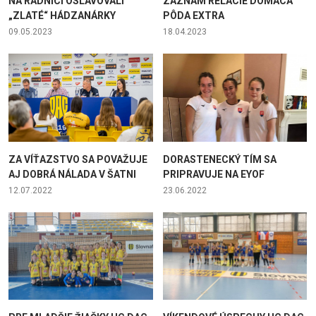
NA RADNICI OSLAVOVALI
ZÁZNAM RELÁCIE DOMÁCA
„ZLATÉ“ HÁDZANÁRKY
PÔDA EXTRA
09.05.2023
18.04.2023
ZA VÍŤAZSTVO SA POVAŽUJE
DORASTENECKÝ TÍM SA
AJ DOBRÁ NÁLADA V ŠATNI
PRIPRAVUJE NA EYOF
12.07.2022
23.06.2022