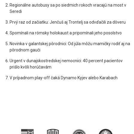
Regionálne autobusy sa po siedmich rokoch vracajú na most v
Seredi
Prvý raz od začiatku: Jenčuš aj Trontelj sa odvďačili za dôveru
Spomínali na rómsky holokaust a pripomínali jeho posolstvo
Novinka v galantskej pôrodnici: Od júla môžu mamičky rodiť aj na
pôrodnom gauči
Urgent v dunajskostredskej nemocnici: 40 percent pacientov
prišlo kvôli horúčavám
V prípadnom play-off čaká Dynamo Kyjev alebo Karabach