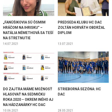
„FANÚŠIKOVIA SÚ ÔSMIM
PREDSEDA KLUBU HC DAC
HRÁČOM NA IHRISKU” –
ZOLTÁN HORVÁTH OBDRŽAL
NATÁLIA NÉMETHOVÁ SA TEŠÍ
DIPLOM
NA STRETNUTIE
14.07.2021
13.07.2021
DO ZAJTRA MÁME MOŽNOSŤ
STRIEBORNÁ SEZÓNA: HC
HLASOVAŤ NA SEDMIČKU
DAC
ROKA 2020 – OKREM INÉHO AJ
NA HÁDZANÁRKY HC DAC
10.06.2021
28.05.2021