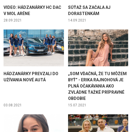
VIDEO: HÁDZANÁRKY HC DAC
SÚŤAŽ SA ZAČALA AJ
V MOL ARÉNE
DORASTENKÁM
28.09.2021
14.09.2021
HÁDZANÁRKY PREVZALI DO
„SOM VĎAČNÁ, ŽE TU MÔŽEM
UŽÍVANIA NOVÉ AUTÁ
BYŤ” - ERIKA RAJNOHOVÁ JE
PLNÁ OČAKÁVANIA AKO
ZVLÁDNE ŤAŽKÉ PRÍPRAVNÉ
OBDOBIE
03.08.2021
15.07.2021