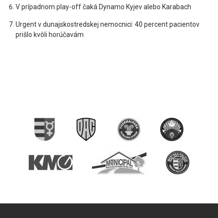
V prípadnom play-off čaká Dynamo Kyjev alebo Karabach
Urgent v dunajskostredskej nemocnici: 40 percent pacientov
prišlo kvôli horúčavám