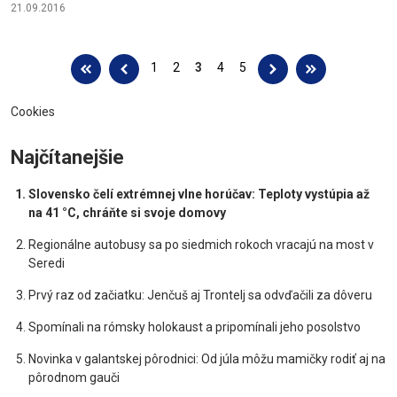
21.09.2016
Stránky
1
2
3
4
5
Cookies
Najčítanejšie
Slovensko čelí extrémnej vlne horúčav: Teploty vystúpia až
na 41 °C, chráňte si svoje domovy
Regionálne autobusy sa po siedmich rokoch vracajú na most v
Seredi
Prvý raz od začiatku: Jenčuš aj Trontelj sa odvďačili za dôveru
Spomínali na rómsky holokaust a pripomínali jeho posolstvo
Novinka v galantskej pôrodnici: Od júla môžu mamičky rodiť aj na
pôrodnom gauči