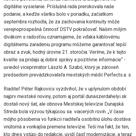
digitálne vysielanie. Príslušná rada prerokovala naše
podanie, a keďže všetko bolo v poriadku, začiatkom
septembra rozhodla, že za zachovania kontinuity môže
verejnoprospešná činnosť DSTV pokračovať. Našim milým
divákom s radosťou oznamujeme, že vďaka káblovému
digitálnemu zaradeniu programu môžeme garantovať lepší
obraz a zvuk, hodný úrovne 21. storočia. Veríme, že k tejto
kvalite sa pridajú aj dobré správy a pozitívne informácie“ -
uviedol viceprimátor László A. Szabó, ktorý je zároveň
predsedom prevádzkovateľa mestských médií Perfects.a. s.
Riaditeľ Péter Rajkovics vyzdvihol, že v uplynulom období
najprv mestské noviny, potom aj portál dunaszerdahelyi.sk
dostali nový šat, ale obnova Mestskej televízie Dunajská
Streda bola výzvou týkajúcou sa viacerých rovín. „V čase
môjho pôsobenia vo funkcii riaditeľa osobitnú úlohu dostáva
vnútorná a vonkajšia premena televízie. Teší ma fakt, že ten,
kto dnes vstúpi do redakcie, uvidí časť modernizácie, a teraz