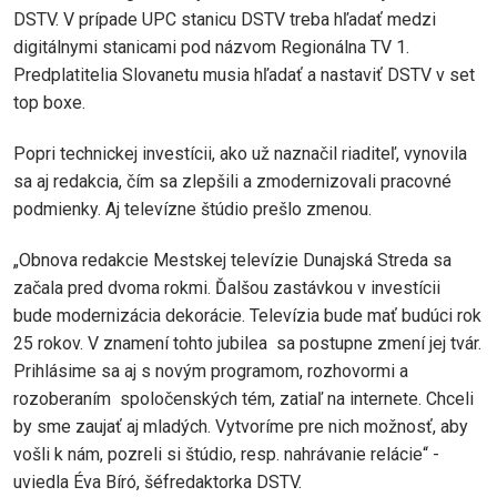
DSTV. V prípade UPC stanicu DSTV treba hľadať medzi
digitálnymi stanicami pod názvom Regionálna TV 1.
Predplatitelia Slovanetu musia hľadať a nastaviť DSTV v set
top boxe.
Popri technickej investícii, ako už naznačil riaditeľ, vynovila
sa aj redakcia, čím sa zlepšili a zmodernizovali pracovné
podmienky. Aj televízne štúdio prešlo zmenou.
„Obnova redakcie Mestskej televízie Dunajská Streda sa
začala pred dvoma rokmi. Ďalšou zastávkou v investícii
bude modernizácia dekorácie. Televízia bude mať budúci rok
25 rokov. V znamení tohto jubilea sa postupne zmení jej tvár.
Prihlásime sa aj s novým programom, rozhovormi a
rozoberaním spoločenských tém, zatiaľ na internete. Chceli
by sme zaujať aj mladých. Vytvoríme pre nich možnosť, aby
vošli k nám, pozreli si štúdio, resp. nahrávanie relácie“ -
uviedla Éva Bíró, šéfredaktorka DSTV.