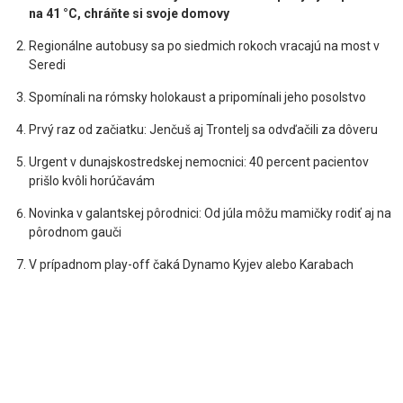
na 41 °C, chráňte si svoje domovy
Regionálne autobusy sa po siedmich rokoch vracajú na most v
Seredi
Spomínali na rómsky holokaust a pripomínali jeho posolstvo
Prvý raz od začiatku: Jenčuš aj Trontelj sa odvďačili za dôveru
Urgent v dunajskostredskej nemocnici: 40 percent pacientov
prišlo kvôli horúčavám
Novinka v galantskej pôrodnici: Od júla môžu mamičky rodiť aj na
pôrodnom gauči
V prípadnom play-off čaká Dynamo Kyjev alebo Karabach