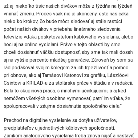
už aj niekoľko tisíc našich divákov môže z týždňa na týždeň
vnímať zmenu. Proces však nie je ukončený, ešte nás čaká
niekoľko krokov, čo bude môcť sledovať aj stále rastúci
počet našich divákov v priebehu lineárneho sledovania
televízie vďaka poskytovateľom káblového vysielania, alebo
hoci aj na online vysielaní. Práve v tejto oblasti by sme
chceli dosiahnuť väčšiu dostupnosť, aby sme tak mali dosah
aj na vyššie percento mladšej generácie. Zároveň by som sa
rád poďakoval svojim kolegom za ich trpezlivosť a pomoc
pri obnove, ako aj Tamásovi Katonovi za grafiku, Lászlóovi
Csintovi a KRILAD-u za stolárske práce v štúdiu a v redakcii.
Bola to skupinová práca, s mnohými účinkujúcimi, a aj keď
nemôžem všetkých osobitne vymenovať, patrí im vďaka, že
spolupracovali v záujme dosiahnutia spoločného cieľa.“
Prechod na digitálne vysielanie sa dotýka užívateľov,
predplatiteľov u jednotlivých káblových spoločností.
Zánikom analógového vysielania treba znova nájsť a nastaviť