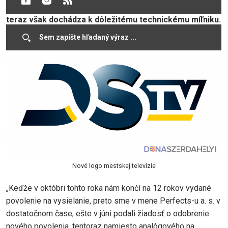
desaťročia televízia prechádzala priebežnými zmenami,
teraz však dochádza k dôležitému technickému míľniku.
Nové logo mestskej televízie
„Keďže v októbri tohto roka nám končí na 12 rokov vydané
povolenie na vysielanie, preto sme v mene Perfects-u a. s. v
dostatočnom čase, ešte v júni podali žiadosť o odobrenie
nového povolenia, tentoraz namiesto analógového na