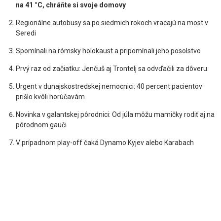
na 41 °C, chráňte si svoje domovy
Regionálne autobusy sa po siedmich rokoch vracajú na most v
Seredi
Spomínali na rómsky holokaust a pripomínali jeho posolstvo
Prvý raz od začiatku: Jenčuš aj Trontelj sa odvďačili za dôveru
Urgent v dunajskostredskej nemocnici: 40 percent pacientov
prišlo kvôli horúčavám
Novinka v galantskej pôrodnici: Od júla môžu mamičky rodiť aj na
pôrodnom gauči
V prípadnom play-off čaká Dynamo Kyjev alebo Karabach