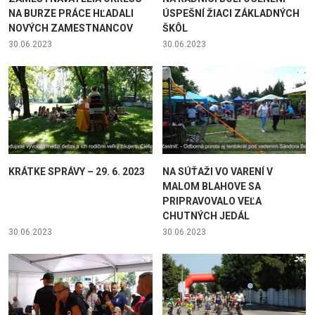
NA BURZE PRÁCE HĽADALI
ÚSPEŠNÍ ŽIACI ZÁKLADNÝCH
NOVÝCH ZAMESTNANCOV
ŠKÔL
30.06.2023
30.06.2023
KRÁTKE SPRÁVY – 29. 6. 2023
NA SÚŤAŽI VO VARENÍ V
MALOM BLAHOVE SA
PRIPRAVOVALO VEĽA
CHUTNÝCH JEDÁL
30.06.2023
30.06.2023