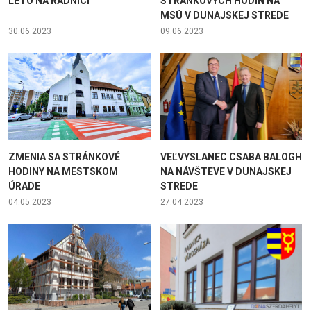
LETO NA RADNICI
STRÁNKOVÝCH HODÍN NA
MSÚ V DUNAJSKEJ STREDE
30.06.2023
09.06.2023
ZMENIA SA STRÁNKOVÉ
VEĽVYSLANEC CSABA BALOGH
HODINY NA MESTSKOM
NA NÁVŠTEVE V DUNAJSKEJ
ÚRADE
STREDE
04.05.2023
27.04.2023