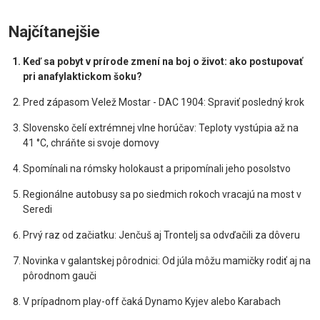
Najčítanejšie
Keď sa pobyt v prírode zmení na boj o život: ako postupovať
pri anafylaktickom šoku?
Pred zápasom Velež Mostar - DAC 1904: Spraviť posledný krok
Slovensko čelí extrémnej vlne horúčav: Teploty vystúpia až na
41 °C, chráňte si svoje domovy
Spomínali na rómsky holokaust a pripomínali jeho posolstvo
Regionálne autobusy sa po siedmich rokoch vracajú na most v
Seredi
Prvý raz od začiatku: Jenčuš aj Trontelj sa odvďačili za dôveru
Novinka v galantskej pôrodnici: Od júla môžu mamičky rodiť aj na
pôrodnom gauči
V prípadnom play-off čaká Dynamo Kyjev alebo Karabach