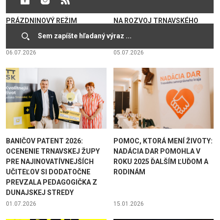
PRECHÁDZA NA
PROSTREDNÍCTVOM FONDU
PRÁZDNINOVÝ REŽIM
NA ROZVOJ TRNAVSKÉHO
KRAJA ROZDELÍ AŽ 1,2
MILIÓNA EUR
06.07.2026
05.07.2026
BANIČOV PATENT 2026:
POMOC, KTORÁ MENÍ ŽIVOTY:
OCENENIE TRNAVSKEJ ŽUPY
NADÁCIA DAR POMOHLA V
PRE NAJINOVATÍVNEJŠÍCH
ROKU 2025 ĎALŠÍM ĽUĎOM A
UČITEĽOV SI DODATOČNE
RODINÁM
PREVZALA PEDAGOGIČKA Z
DUNAJSKEJ STREDY
01.07.2026
15.01.2026