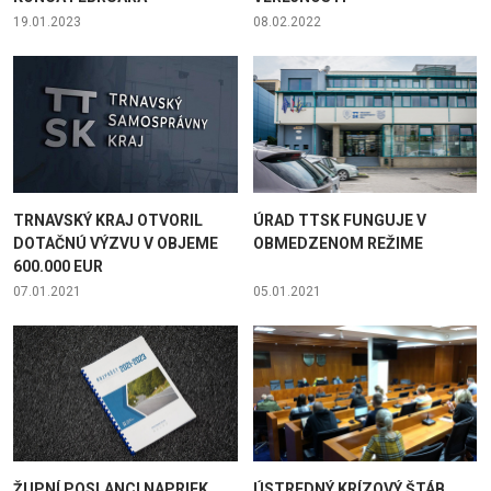
19.01.2023
08.02.2022
TRNAVSKÝ KRAJ OTVORIL
ÚRAD TTSK FUNGUJE V
DOTAČNÚ VÝZVU V OBJEME
OBMEDZENOM REŽIME
600.000 EUR
07.01.2021
05.01.2021
ŽUPNÍ POSLANCI NAPRIEK
ÚSTREDNÝ KRÍZOVÝ ŠTÁB