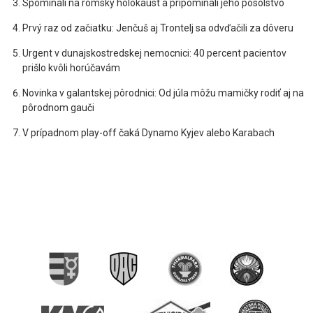
Spomínali na rómsky holokaust a pripomínali jeho posolstvo
Prvý raz od začiatku: Jenčuš aj Trontelj sa odvďačili za dôveru
Urgent v dunajskostredskej nemocnici: 40 percent pacientov
prišlo kvôli horúčavám
Novinka v galantskej pôrodnici: Od júla môžu mamičky rodiť aj na
pôrodnom gauči
V prípadnom play-off čaká Dynamo Kyjev alebo Karabach