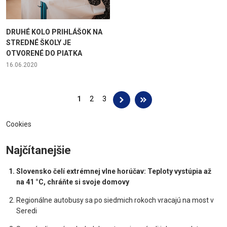
DRUHÉ KOLO PRIHLÁŠOK NA
STREDNÉ ŠKOLY JE
OTVORENÉ DO PIATKA
16.06.2020
Stránky
1
2
3
Cookies
Najčítanejšie
Slovensko čelí extrémnej vlne horúčav: Teploty vystúpia až
na 41 °C, chráňte si svoje domovy
Regionálne autobusy sa po siedmich rokoch vracajú na most v
Seredi