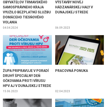
OBYVATEĽOV TRMAVSKÉHO
VÝSTAVBY NOVEJ
SAMOSPRÁVNEHO KRAJA
HÁDZANÁRSKEJ HALY V
VYUŽILO BEZPLATNÚ SLUŽBU
DUNAJSKEJ STREDE
DOMÁCEHO TIESŇOVÉHO
VOLANIA
04.04.2024
06.09.2023
ŽUPA PRIPRAVUJE V PORADÍ
PRACOVNÁ PONUKA
DRUHÝ ŠPECIÁLNY DEŇ
OČKOVANIA PROTI VÍRUSU
HPV AJ V DUNAJSKEJ STREDE
15.06.2023
02.04.2023