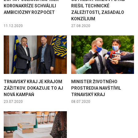
KORONAKRÍZE SCHVÁLILI
RIEŠIL TECHNICKÉ
AMBICIÓZNY ROZPOČET
ZÁLEŽITOSTI, ZASADALO
KONZÍLIUM
11.12.2020
27.08.2020
TRNAVSKÝ KRAJ JE KRAJOM
MINISTER ŽIVOTNÉHO
ZÁŽITKOV. DOKAZUJE TO AJ
PROSTREDIA NAVŠTÍVIL
NOVÁ KAMPAŇ
TRNAVSKÝ KRAJ
23.07.2020
08.07.2020