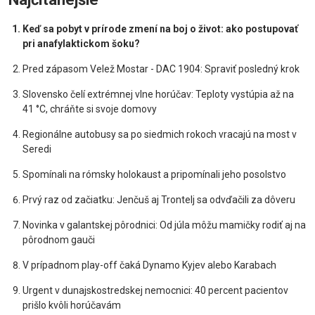
Keď sa pobyt v prírode zmení na boj o život: ako postupovať
pri anafylaktickom šoku?
Pred zápasom Velež Mostar - DAC 1904: Spraviť posledný krok
Slovensko čelí extrémnej vlne horúčav: Teploty vystúpia až na
41 °C, chráňte si svoje domovy
Regionálne autobusy sa po siedmich rokoch vracajú na most v
Seredi
Spomínali na rómsky holokaust a pripomínali jeho posolstvo
Prvý raz od začiatku: Jenčuš aj Trontelj sa odvďačili za dôveru
Novinka v galantskej pôrodnici: Od júla môžu mamičky rodiť aj na
pôrodnom gauči
V prípadnom play-off čaká Dynamo Kyjev alebo Karabach
Urgent v dunajskostredskej nemocnici: 40 percent pacientov
prišlo kvôli horúčavám