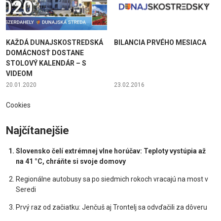
KAŽDÁ DUNAJSKOSTREDSKÁ
BILANCIA PRVÉHO MESIACA
DOMÁCNOSŤ DOSTANE
STOLOVÝ KALENDÁR – S
VIDEOM
20.01.2020
23.02.2016
Cookies
Najčítanejšie
Slovensko čelí extrémnej vlne horúčav: Teploty vystúpia až
na 41 °C, chráňte si svoje domovy
Regionálne autobusy sa po siedmich rokoch vracajú na most v
Seredi
Prvý raz od začiatku: Jenčuš aj Trontelj sa odvďačili za dôveru