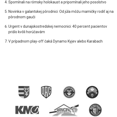
Spomínali na rómsky holokaust a pripomínali jeho posolstvo
Novinka v galantskej pôrodnici: Od júla môžu mamičky rodiť aj na
pôrodnom gauči
Urgent v dunajskostredskej nemocnici: 40 percent pacientov
prišlo kvôli horúčavám
V prípadnom play-off čaká Dynamo Kyjev alebo Karabach