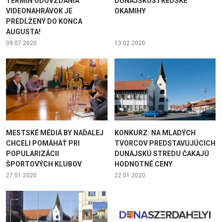
TERMÍN ODOVZDANIA
DUNAJSKOSTREDSKÉ
VIDEONAHRÁVOK JE
OKAMIHY
PREDĹŽENÝ DO KONCA
AUGUSTA!
09.07.2020
13.02.2020
MESTSKÉ MÉDIÁ BY NAĎALEJ
KONKURZ: NA MLADÝCH
CHCELI POMÁHAŤ PRI
TVORCOV PREDSTAVUJÚCICH
POPULARIZÁCII
DUNAJSKÚ STREDU ČAKAJÚ
ŠPORTOVÝCH KLUBOV
HODNOTNÉ CENY
27.01.2020
22.01.2020