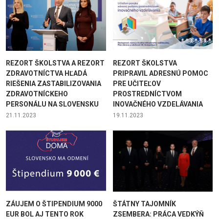
REZORT ŠKOLSTVA A REZORT
REZORT ŠKOLSTVA
ZDRAVOTNÍCTVA HĽADÁ
PRIPRAVIL ADRESNÚ POMOC
RIEŠENIA ZASTABILIZOVANIA
PRE UČITEĽOV
ZDRAVOTNÍCKEHO
PROSTREDNÍCTVOM
PERSONÁLU NA SLOVENSKU
INOVAČNÉHO VZDELÁVANIA
21.11.2023
19.11.2023
ZÁUJEM O ŠTIPENDIUM 9000
ŠTÁTNY TAJOMNÍK
EUR BOL AJ TENTO ROK
ZSEMBERA: PRÁCA VEDKÝŇ