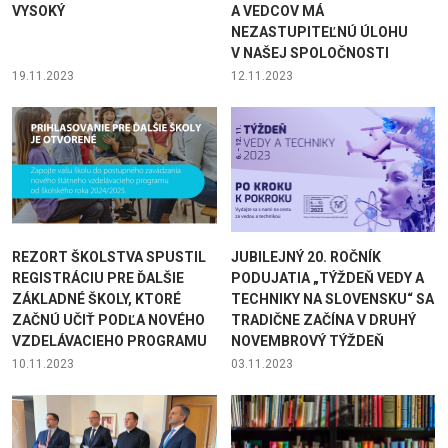
VYSOKÝ
A VEDCOV MÁ
NEZASTUPITEĽNÚ ÚLOHU
V NAŠEJ SPOLOČNOSTI
19.11.2023
12.11.2023
REZORT ŠKOLSTVA SPUSTIL
JUBILEJNÝ 20. ROČNÍK
REGISTRÁCIU PRE ĎALŠIE
PODUJATIA „TÝŽDEŇ VEDY A
ZÁKLADNÉ ŠKOLY, KTORÉ
TECHNIKY NA SLOVENSKU“ SA
ZAČNÚ UČIŤ PODĽA NOVÉHO
TRADIČNE ZAČÍNA V DRUHÝ
VZDELÁVACIEHO PROGRAMU
NOVEMBROVÝ TÝŽDEŇ
10.11.2023
03.11.2023