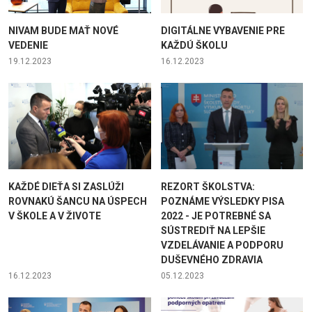
NIVAM BUDE MAŤ NOVÉ
DIGITÁLNE VYBAVENIE PRE
VEDENIE
KAŽDÚ ŠKOLU
19.12.2023
16.12.2023
KAŽDÉ DIEŤA SI ZASLÚŽI
REZORT ŠKOLSTVA:
ROVNAKÚ ŠANCU NA ÚSPECH
POZNÁME VÝSLEDKY PISA
V ŠKOLE A V ŽIVOTE
2022 - JE POTREBNÉ SA
SÚSTREDIŤ NA LEPŠIE
VZDELÁVANIE A PODPORU
DUŠEVNÉHO ZDRAVIA
16.12.2023
05.12.2023