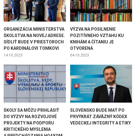
ORGANIZÁCIA MINISTERSTVA
VÝZVA NA POSILNENIE
ŠKOLSTVA NA NOVEJ ADRESE.
POZITÍVNEHO VZŤAHU KU
SÍDLIŤ BUDE V PRIESTOROCH
KNIHÁM A ČÍTANIU JE
PO KARDINÁLOVI TOMKOVI
OTVORENÁ
14.10.2023
04.10.2023
ŠKOLY SA MÔŽU PRIHLÁSIŤ
SLOVENSKO BUDE MAŤ PO
DO VÝZVY NA ROZVOJOVÉ
PRVÝKRÁT ZÁVÄZNÝ KÓDEX
PROJEKTY NA PODPORU
VEDECKEJ INTEGRITY A ETIKY
KRITICKÉHO MYSLENIA
A PREDCHÁDZANIA HOAXOM