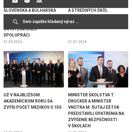
REZORTY ŠKOLSTVA
ŽIAČKY A ŽIACI ZÁKLADNÝCH
SLOVENSKA A BULHARSKA
A STREDNÝCH ŠKÔL
PODPÍSALI PROGRAM
BILANCUJÚ DOSIAHNUTÉ
SPOLUPRÁCE A DOHODLI SA
VÝSLEDKY
NA INTENZÍVNEJ
SPOLUPRÁCI
01.03.2024
31.01.2024
UŽ V NAJBLIŽŠOM
MINISTER ŠKOLSTVA T.
AKADEMICKOM ROKU SA
DRUCKER A MINISTER
ZVÝŠI POČET MEDIKOV O 150
VNÚTRA M. ŠUTAJ EŠTOK
PREDSTAVILI OPATRENIA NA
ZVÝŠENIE BEZPEČNOSTI
V ŠKOLÁCH