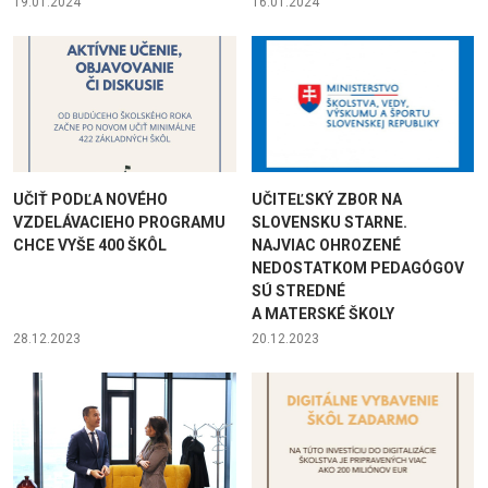
19.01.2024
16.01.2024
UČIŤ PODĽA NOVÉHO
UČITEĽSKÝ ZBOR NA
VZDELÁVACIEHO PROGRAMU
SLOVENSKU STARNE.
CHCE VYŠE 400 ŠKÔL
NAJVIAC OHROZENÉ
NEDOSTATKOM PEDAGÓGOV
SÚ STREDNÉ
A MATERSKÉ ŠKOLY
28.12.2023
20.12.2023