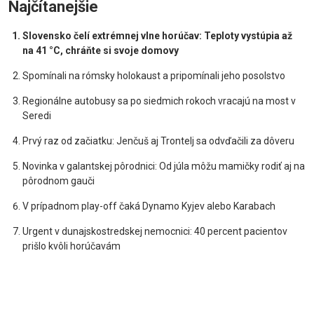
Najčítanejšie
Slovensko čelí extrémnej vlne horúčav: Teploty vystúpia až
na 41 °C, chráňte si svoje domovy
Spomínali na rómsky holokaust a pripomínali jeho posolstvo
Regionálne autobusy sa po siedmich rokoch vracajú na most v
Seredi
Prvý raz od začiatku: Jenčuš aj Trontelj sa odvďačili za dôveru
Novinka v galantskej pôrodnici: Od júla môžu mamičky rodiť aj na
pôrodnom gauči
V prípadnom play-off čaká Dynamo Kyjev alebo Karabach
Urgent v dunajskostredskej nemocnici: 40 percent pacientov
prišlo kvôli horúčavám