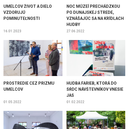
UMELCOV ŽIVOT A DIELO
NOC MÚZEÍ PRECHÁDZKOU
VZDORUJÚ
PO DUNAJSKEJ STREDE,
POMINUTEĽNOSTI
VZNÁŠAJÚC SA NA KRÍDLACH
HUDBY
16.01.2023
27.06.2022
PROSTREDIE CEZ PRIZMU
HUDBA FARIEB, KTORÁ DO
UMELCOV
SŔDC NÁVŠTEVNÍKOV VNESIE
JAS
01.05.2022
01.02.2022