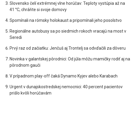
Slovensko čelí extrémnej vlne horúčav: Teploty vystúpia až na
41 °C, chráňte si svoje domovy
Spomínali na rómsky holokaust a pripomínali jeho posolstvo
Regionálne autobusy sa po siedmich rokoch vracajú na most v
Seredi
Prvý raz od začiatku: Jenčuš aj Trontelj sa odvďačili za dôveru
Novinka v galantskej pôrodnici: Od júla môžu mamičky rodiť aj na
pôrodnom gauči
V prípadnom play-off čaká Dynamo Kyjev alebo Karabach
Urgent v dunajskostredskej nemocnici: 40 percent pacientov
prišlo kvôli horúčavám