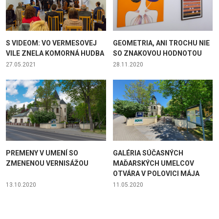
S VIDEOM: VO VERMESOVEJ
GEOMETRIA, ANI TROCHU NIE
VILE ZNELA KOMORNÁ HUDBA
SO ZNAKOVOU HODNOTOU
27.05.2021
28.11.2020
PREMENY V UMENÍ SO
GALÉRIA SÚČASNÝCH
ZMENENOU VERNISÁŽOU
MAĎARSKÝCH UMELCOV
OTVÁRA V POLOVICI MÁJA
13.10.2020
11.05.2020