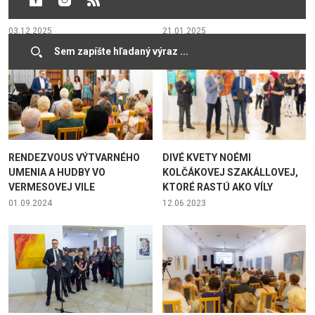
DUNAJSKÁ STREDA
VERNISÁŽOU VÝSTAVY
03.12.2025
21.01.2025
RENDEZVOUS VÝTVARNÉHO
DIVÉ KVETY NOÉMI
UMENIA A HUDBY VO
KOLČÁKOVEJ SZAKÁLLOVEJ,
VERMESOVEJ VILE
KTORÉ RASTÚ AKO VÍLY
01.09.2024
12.06.2023